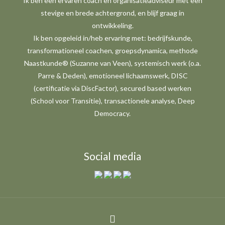
Ik ben een ervaren coach en organisatieadviseur met een
stevige en brede achtergrond, en blijf graag in
ontwikkeling.
Ik ben opgeleid in/heb ervaring met: bedrijfskunde,
transformationeel coachen, groepsdynamica, methode
Naastkunde® (Suzanne van Veen), systemisch werk (o.a.
Parre & Deden), emotioneel lichaamswerk, DISC
(certificatie via DiscFactor), secured based werken
(School voor Transitie), transactionele analyse, Deep
Democracy.
Social media