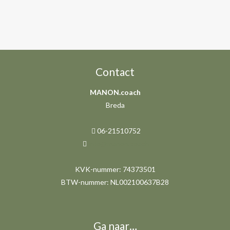
Margit Bosch
directeur A Bunch of Choices
Contact
MANON.coach
Breda
06-21510752
info@manon.coach
KVK-nummer: 74373501
BTW-nummer: NL002100637B28
Ga naar…